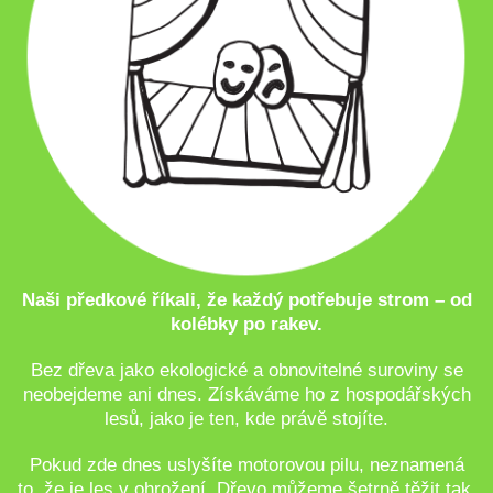
Naši předkové říkali, že každý potřebuje strom – od
kolébky po rakev.
Bez dřeva jako ekologické a obnovitelné suroviny se
neobejdeme ani dnes. Získáváme ho z hospodářských
lesů, jako je ten, kde právě stojíte.
Pokud zde dnes uslyšíte motorovou pilu, neznamená
to, že je les v ohrožení. Dřevo můžeme šetrně těžit tak,